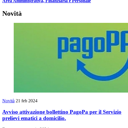
Area Amministrativa, Finanziaria e Personale
Novità
Novità
21 feb 2024
Avviso attivazione bollettino PagoPa per il Servizio
prelievi ematici a domicilio.