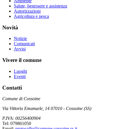
Ambiente
Salute, benessere e assistenza
Autorizzazioni
Agricoltura e pesca
Novità
Notizie
Comunicati
Avvisi
Vivere il comune
Luoghi
Eventi
Contatti
Comune di Cossoine
Via Vittorio Emanuele, 14 07010 - Cossoine (SS)
P.IVA: 00256400904
Tel: 079861050
Email:
protocollo@comune.cossoine.ss.it