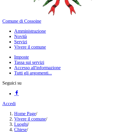
Comune di Cossoine
Amministrazione
Novità
Servizi
Vivere il comune
Imposte
Tassa sui servizi
Accesso all'informazione
Tutti gli argomenti...
Seguici su
Accedi
Home Page
/
Vivere il comune
/
Luoghi
/
Chiese
/